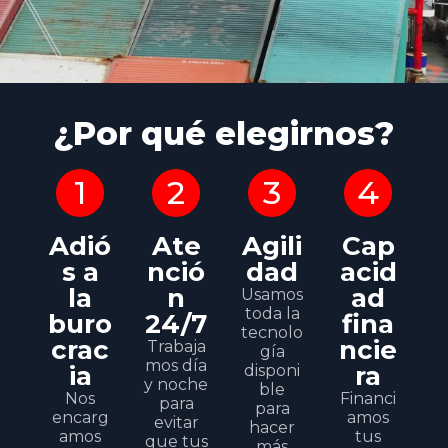
¿Por qué elegirnos?
1
2
3
4
Adió
Ate
Agili
Cap
s a
nció
dad
acid
la
n
ad
Usamos
toda la
buro
24/7
fina
tecnolo
crac
ncie
Trabaja
gía
mos día
ia
ra
disponi
y noche
ble
Nos
Financi
para
para
encarg
amos
evitar
hacer
amos
tus
que tus
más