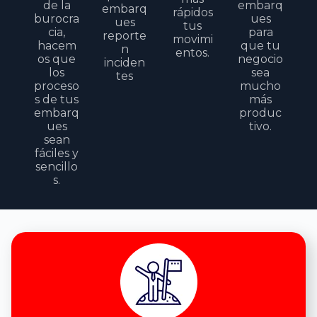
de la
embarq
embarq
rápidos
burocra
ues
ues
tus
cia,
para
reporte
movimi
hacem
que tu
n
entos.
os que
negocio
inciden
los
sea
tes
proceso
mucho
s de tus
más
embarq
produc
ues
tivo.
sean
fáciles y
sencillo
s.