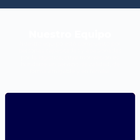
Nuestro Equipo
Nuestro equipo está compuesto por
personas capacitadas y apasionadas
por la logística, cuya motivación es
brindarte un servicio de calidad, de
forma amigable y en familia.