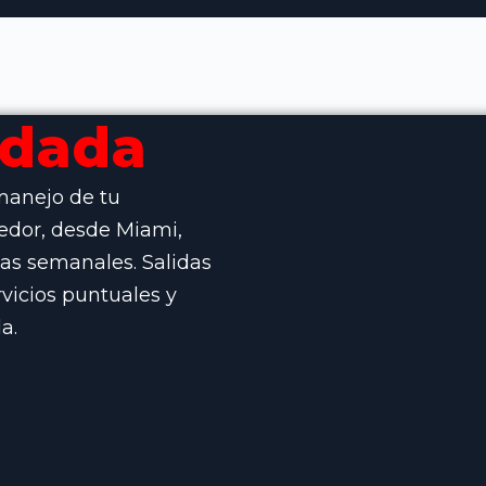
idada
manejo de tu
edor, desde Miami,
das semanales. Salidas
vicios puntuales y
a.