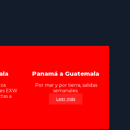
ala
Panamá a Guatemala
tos
Por mar y por tierra, salidas
nes EXW
semanales.
ctas a
Leer más