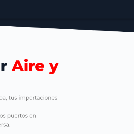
or
Aire y
pa, tus importaciones
los puertos en
rsa.